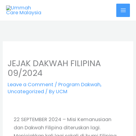
Skip
MAI
to
MEN
content
JEJAK DAKWAH FILIPINA
09/2024
Leave a Comment
/
Program Dakwah
,
Uncategorized
/ By
UCM
22 SEPTEMBER 2024 – Misi Kemanusiaan
dan Dakwah Filipina diteruskan lagi.
Menjejakkan kali lagi sekali di bumi Filipina